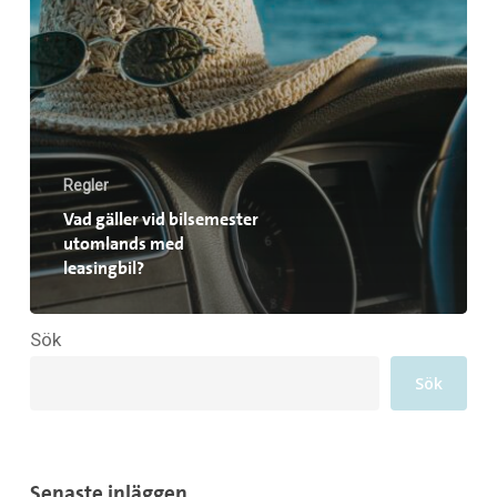
Regler
Vad gäller vid bilsemester
utomlands med
leasingbil?
Sök
Sök
Senaste inläggen