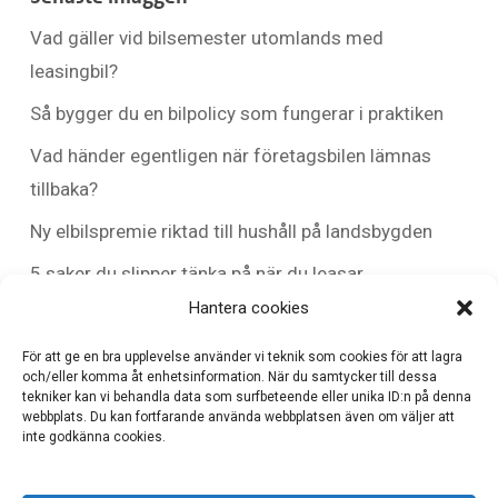
Vad gäller vid bilsemester utomlands med
leasingbil?
Så bygger du en bilpolicy som fungerar i praktiken
Vad händer egentligen när företagsbilen lämnas
tillbaka?
Ny elbilspremie riktad till hushåll på landsbygden
5 saker du slipper tänka på när du leasar
Hantera cookies
För att ge en bra upplevelse använder vi teknik som cookies för att lagra
Senaste kommentarer
och/eller komma åt enhetsinformation. När du samtycker till dessa
tekniker kan vi behandla data som surfbeteende eller unika ID:n på denna
Inga kommentarer att visa.
webbplats. Du kan fortfarande använda webbplatsen även om väljer att
inte godkänna cookies.