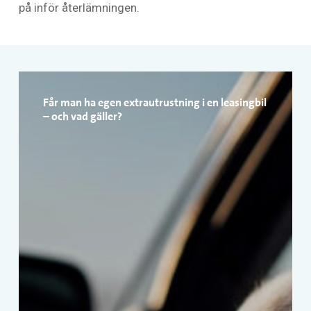
på inför återlämningen.
Får man ha egen extrautrustning i en leasingbil
– och vad gäller?