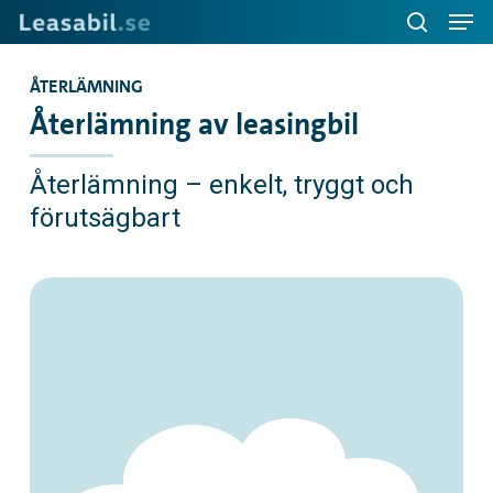
Men
Skip
to
search
main
ÅTERLÄMNING
content
Återlämning av leasingbil
Återlämning – enkelt, tryggt och
förutsägbart