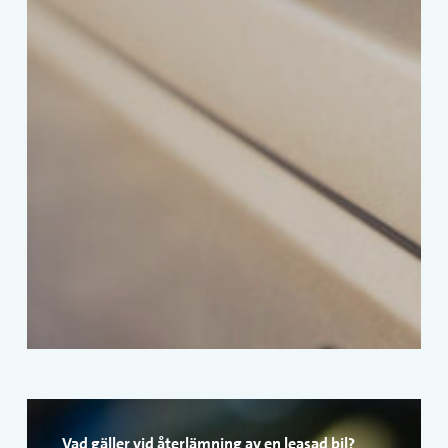
Vad gäller vid återlämning av en leasad bil?