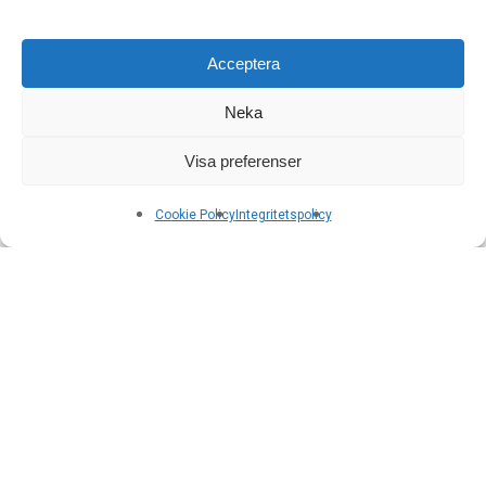
Acceptera
Neka
Visa preferenser
Cookie Policy
Integritetspolicy
Företagsleasing
Leasingavtal
Finansiell eller operationell leasing – vad är
skillnaden?