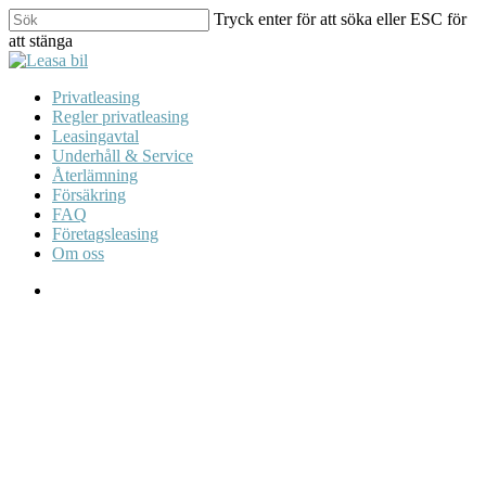
Skip
Tryck enter för att söka eller ESC för
to
att stänga
main
Close
content
Search
search
Menu
Privatleasing
Regler privatleasing
Leasingavtal
Underhåll & Service
Återlämning
Försäkring
FAQ
Företagsleasing
Om oss
search